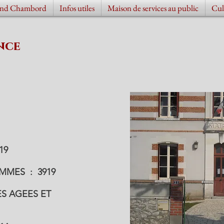
nd Chambord
Infos utiles
Maison de services au public
Cul
nce
19
EMMES : 3919
S AGEES ET