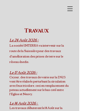
Travaux
Le 24 Août 2026 :
La société INTERRA va intervenir sur la
route de la Suissiére pour des travaux
d'amélioration des prises de terre sur le
réseau énedis.
Le 17 Août 2026 :
Ce jour, des travaux de voirie sur la D923
vont être réalisés perturbant la circulation
avec feux tricolore, ceci en remplacement du
poteau actuellement sur le bas coté entre
l'Eglise et Neuvy.
Le 14 Août 2026 :
Les travaux débuteront le 14 Août sur la