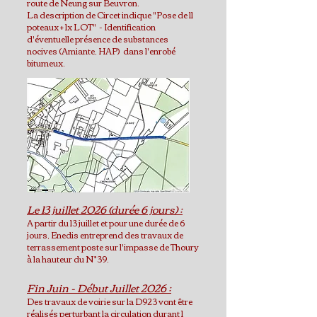
route de Neung sur Beuvron.​
La description de Circet indique "Pose de 11
poteaux + 1x LOT" - Identification
d'éventuelle présence de substances
nocives (Amiante, HAP) dans l'enrobé
bitumeux.
Le
13 juillet 2026 (durée 6 jours)
:
A partir du 13 juillet et pour une durée de 6
jours, Enedis entreprend des travaux de
terrassement poste sur l'impasse de Thoury
à la hauteur du N°39.
Fin Juin - Début Juillet 2026 :
Des travaux de voirie sur la D923 vont être
réalisés perturbant la circulation durant 1